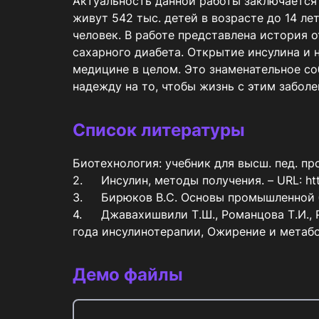
Актуальность данной работы заключается
живут 542 тыс. детей в возрасте до 14 лет
человек. В работе представлена история 
сахарного диабета. Открытие инсулина и н
медицине в целом. Это знаменательное с
надежду на то, чтобы жизнь с этим забол
Список литературы
Биотехнология: учебник для высш. пед. проф
2.	Инсулин, методы получения. – URL: https://studme.org/338736/tehnika/insulin (дата обращения: 10.03.2022).

3.	Бирюков В.С. Основы промышленной биотехнологии. – М.: «КолосС» «Химия», 2004. – 296 с.

4.	Джавахишвили Т.Ш., Романцова Т.И., Роик О.В. (2010) Динамика массы тела у больных сахарным диабетом 2 типа в течение первого 
года инсулинотерапии, Ожирение и метабол
Демо файлы