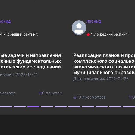
еонид
Леонид
4.7
(средний рейтинг)
4.7
(средний рейтинг)
ые задачи и направления
Реализация планов и пр
менных фундаментальных
комплексного социально
огических исследований
экономического развити
муниципального образов
писания:
2022-12-21
Дата написания:
2022-01-26
смотров
0
покупок
10
просмотров
0
2100
₽
Купить
Купить
2730
₽