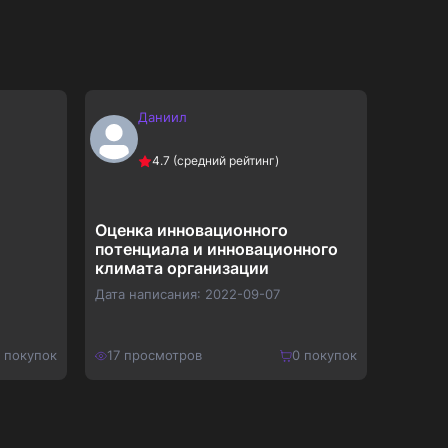
Даниил
М
4.7
(средний рейтинг)
Оценка инновационного
Марке
потенциала и инновационного
компл
климата организации
монит
компа
Дата написания:
2022-09-07
Дата на
покупок
17
просмотров
0
покупок
16
про
650
₽
700
₽
Купить