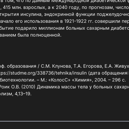
 в том, что по данным Международной диабетической ф
, 415 млн. взрослых, а к 2040 году, по прогнозам, числ
открытия инсулина, эндокринной функции поджелудочно
ачало его использования в 1921-1922 гг. совершили пер
обытие подарило миллионам больных сахарным диабетом
еванием была полноценной.
. образования / С.М. Клунова, Т.А. Егорова, Е.А. Живухин
изм, 4,13–19.