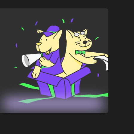
845
₽
910
₽