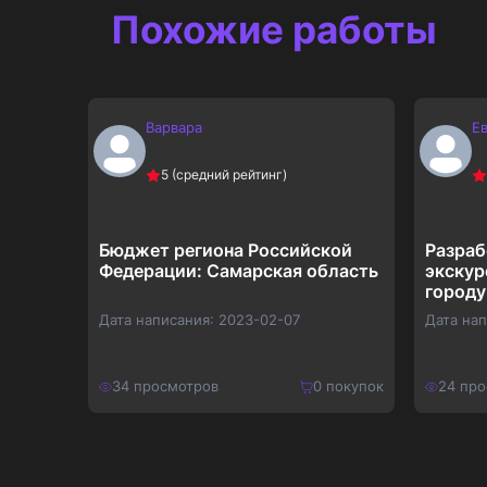
Похожие работы
Варвара
Е
5
(средний рейтинг)
Бюджет региона Российской
Разраб
Федерации: Самарская область
экскур
городу
Дата написания:
2023-02-07
Дата на
покупок
34
просмотров
0
покупок
24
про
650
₽
750
₽
Купить