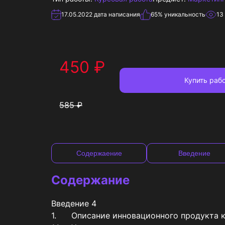
17.05.2022
дата написания
65
% уникальность
13
450
₽
Купить
рабо
585
₽
Содержаение
Введение
Содержание
Введение	4

1.	Описание инновационного продукта компании ООО «ГЕРОФАРМ»	6
