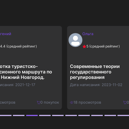
вгений
Ольга
4.4
(средний рейтинг)
5
(средний рейтинг)
отка туристско-
Современные теории
сионного маршрута по
государственного
 Нижний Новгород.
регулирования
писания:
2021-12-17
Дата написания:
2023-11-02
смотров
0
покупок
18
просмотров
0
490
₽
Купить
Купить