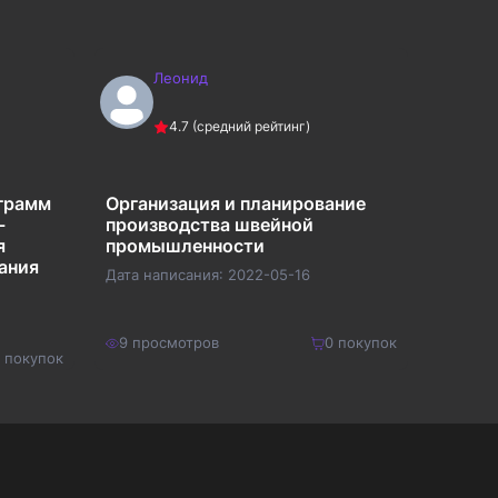
Леонид
Л
4.7
(средний рейтинг)
ограмм
Организация и планирование
Анали
-
производства швейной
рыночной усто
я
промышленности
орган
ания
Дата написания:
2022-05-16
Дата на
9
просмотров
0
покупок
9
прос
покупок
600
₽
600
₽
Купить
780
₽
780
₽