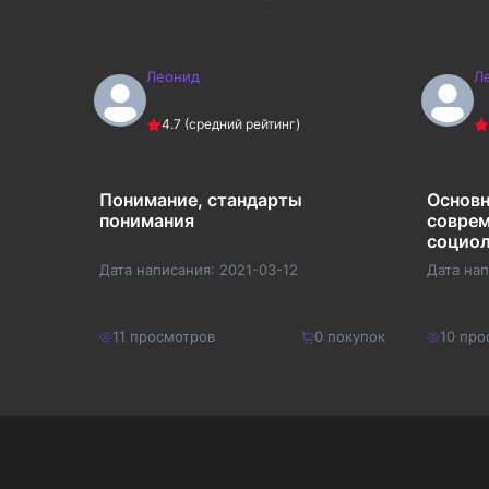
Леонид
Л
4.7
(средний рейтинг)
ного
Понимание, стандарты
Основн
понимания
совре
социол
Дата написания:
2021-03-12
Дата на
покупок
11
просмотров
0
покупок
10
про
150
₽
250
₽
Купить
195
₽
325
₽