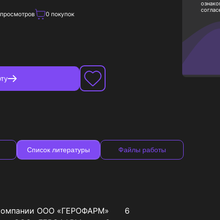
ознако
соглас
просмотров
0
покупок
ту
Список литературы
Файлы работы