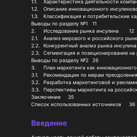
1.1.	Характеристика деятельности компании ООО «ГЕРОФАРМ»	6

1.2.	Описание инновационного инсулинового портфеля ООО «ГЕРОФАРМ»		8

1.3.	Классификация и потребительские характеристики продукта РинЛиз Микс 25			10

Выводы по разделу №1	11

2.	Исследование рынка инсулина	12

2.1.	Анализ мирового и российского рынка инсулина	12

2.2.	Конкурентный анализ рынка инсулина	17

2.3.	Сегментация и позиционирование на рынок инсулина	24

Выводы по разделу №2	26

3.	План маркетинга как инновационного продукта на мировой и российский рынок инсулина	27

3.1.	Рекомендации по мерам преодоления основных барьеров по выходу на мировой и российский рынок инсулина	27

3.2.	Разработка маркетинговой и рекламной стратегии для выхода «РинЛиз Микс 25» на мировой и российский рынок инсулина	28

3.3.	Перспективы маркетинга на российском рынке инсулина	31

Заключение	35

Список использованных источников	36
Введение