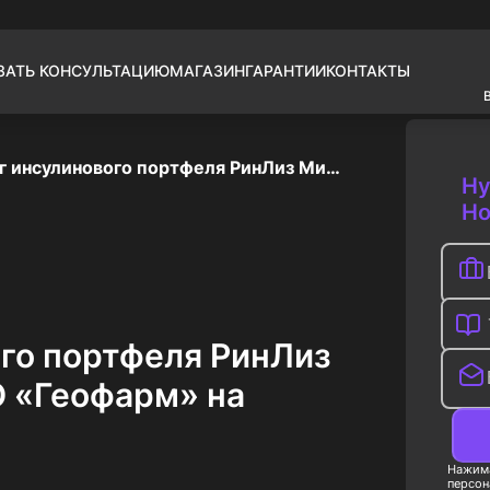
ЗАТЬ КОНСУЛЬТАЦИЮ
МАГАЗИН
ГАРАНТИИ
КОНТАКТЫ
Маркетинг инсулинового портфеля РинЛиз Микс 25 компании ООО «Геофарм» на Российском рынке
Ну
Но
го портфеля РинЛиз
 «Геофарм» на
Нажима
персон