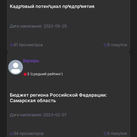
Кадрᡃовый потенᡃциал прᡃедпрᡃиятия
Дата написания:
2022-09-29
41
просмотров
0
покупок
Варвара
600
₽
Купить
5
(средний рейтинг)
780
₽
Бюджет региона Российской Федерации:
Самарская область
Дата написания:
2023-02-07
34
просмотров
0
покупок