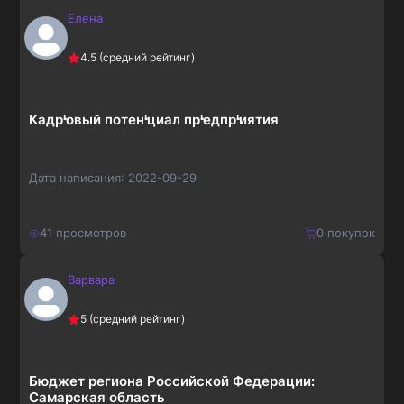
Елена
400
₽
Купить
4.5
(средний рейтинг)
520
₽
Кадрᡃовый потенᡃциал прᡃедпрᡃиятия
Дата написания:
2022-09-29
41
просмотров
0
покупок
Варвара
600
₽
Купить
5
(средний рейтинг)
780
₽
Бюджет региона Российской Федерации:
Самарская область