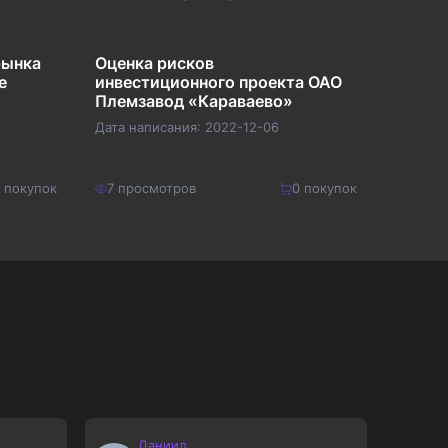
рынка
Оценка рисков
Теори
е
инвестиционного проекта ОАО
Племзавод «Караваево»
Дата написания:
2022-12-06
Дата на
покупок
7
просмотров
0
покупок
7
прос
800
₽
280
₽
Купить
1040
₽
364
₽
Даниил
М