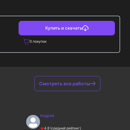
Купить и скачать
0
покупок
Смотреть все работы
Андрей
А
4.8
(средний рейтинг)