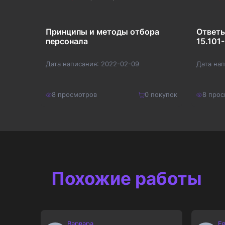
Принципы и методы отбора
Ответы
й
персонала
15.101
ия ООО
Дата написания:
2022-02-09
Дата на
8
просмотров
0
покупок
8
прос
покупок
230
₽
120
₽
Купить
299
₽
156
₽
Похожие работы
Варвара
Е