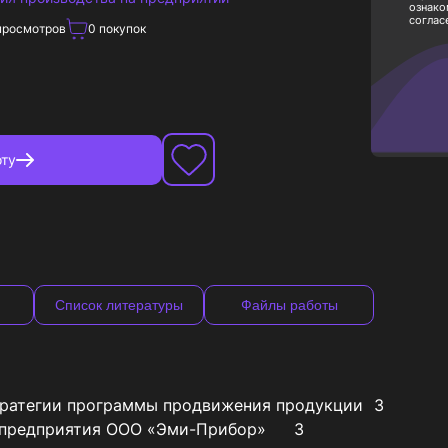
ознако
соглас
росмотров
0
покупок
ту
Список литературы
Файлы работы