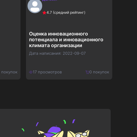
4.7
(средний рейтинг)
Оценка инновационного
Марке
потенциала и инновационного
компл
климата организации
монит
компа
Дата написания:
2022-09-07
Дата на
покупок
17
просмотров
0
покупок
16
про
650
₽
700
₽
Купить
845
₽
910
₽