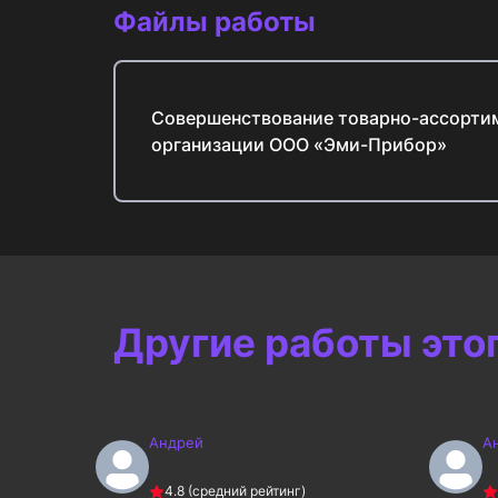
Файлы работы
Совершенствование товарно-ассорти
организации ООО «Эми-Прибор»
Другие работы это
Андрей
А
4.8
(средний рейтинг)