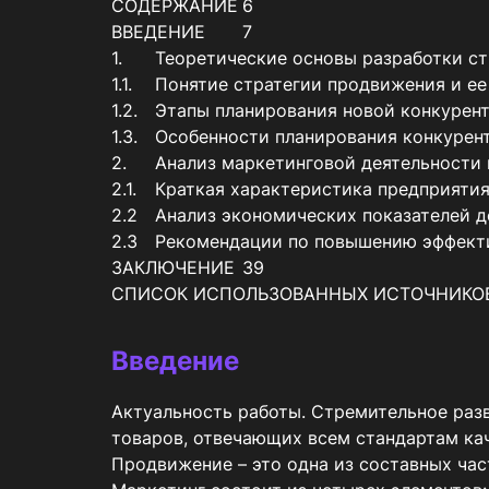
СОДЕРЖАНИЕ	6

ВВЕДЕНИЕ	7

1.	Теоретические основы разработки стратегии программы продвижения продукции	9

1.1.	Понятие стратегии продвижения и ее виды	9

1.2.	Этапы планирования новой конкурентоспособной продукции	13

1.3.	Особенности планирования конкурентоспособной продукции на отечественных и зарубежных предприятиях	18

2.	Анализ маркетинговой деятельности предприятия ООО «Эми-Прибор»	22

2.1.	Краткая характеристика предприятия ООО «Эми-Прибор»	22

2.2	Анализ экономических показателей деятельности предприятия	25

2.3	Рекомендации по повышению эффективности продвижения продукции ООО «Эми-Прибор»	30

ЗАКЛЮЧЕНИЕ	39

Введение
Актуальность работы. Стремительное раз
товаров, отвечающих всем стандартам кач
Продвижение – это одна из составных час