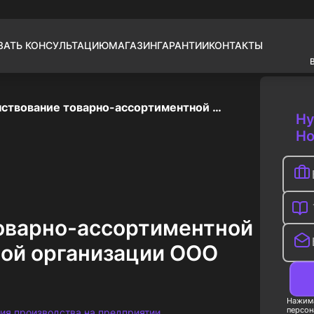
ЗАТЬ КОНСУЛЬТАЦИЮ
МАГАЗИН
ГАРАНТИИ
КОНТАКТЫ
Совершенствование товарно-ассортиментной политики промышленной организации ООО «Эми-Прибор»
Ну
Но
оварно-ассортиментной
ой организации ООО
Нажима
персон
ия производства на предприятии