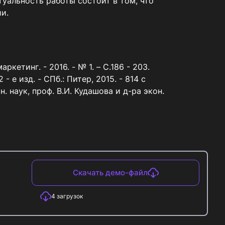
уальность работы состоит в том, что 
и.
Скачать демо-файл
4
загрузок