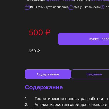
19.04.2022
дата написания
75
% уникальность
7
п
500
₽
Купить
рабо
650
₽
Содержаение
Введение
Содержание
1.	Теоретические основы разработки стратегии программы продвижения продукции	3

2.	Анализ маркетинговой деятельности предприятия ООО «Эми-Прибор»	3
