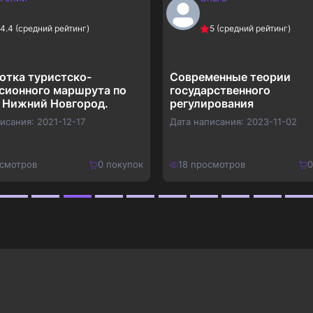
4.4
(средний рейтинг)
5
(средний рейтинг)
отка туристско-
Современные теории
сионного маршрута по
государственного
 Нижний Новгород.
регулирования
писания:
2021-12-17
Дата написания:
2023-11-02
смотров
0
покупок
18
просмотров
0
490
₽
Купить
Купить
637
₽