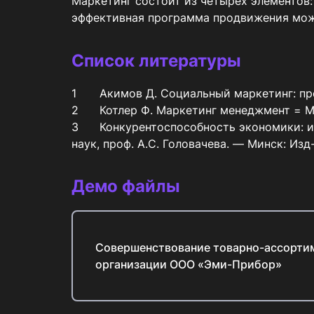
Маркетинг состоит из четырех элементов:
эффективная программа продвижения мож
Список литературы
1	Акимов Д. Социальный маркетинг: предмет и основные типы. Социология: теория, методы, маркетинг. - 2016. - № 1. – С.186 - 203.

2	Котлер Ф. Маркетинг менеджмент = MarketingManagement: учебник / Ф. Котлер, К. Л. Келлер. 12 - е изд. - СПб.: Питер, 2015. - 814 с

3	Конкурентоспособность экономики: инновационный подход: моногр. / под общ. ред. д-ра экон. наук, проф. В.И. Кудашова и д-ра экон. 
наук, проф. А.С. Головачева. — Минск: Изд
Демо файлы
Совершенствование товарно-ассорти
организации ООО «Эми-Прибор»