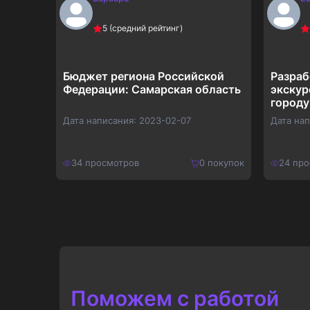
5
(средний рейтинг)
Бюджет региона Российской
Разраб
Федерации: Самарская область
экскур
городу
Дата написания:
2023-02-07
Дата на
покупок
34
просмотров
0
покупок
24
про
650
₽
750
₽
Купить
845
₽
975
₽
Поможем с работой