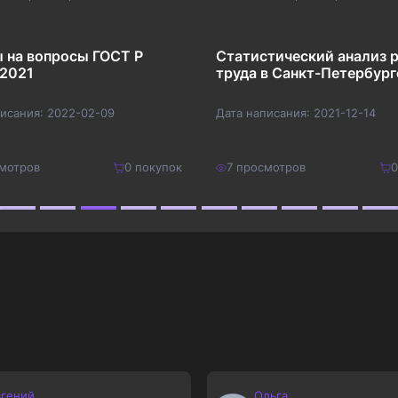
 на вопросы ГОСТ Р
Статистический анализ 
-2021
труда в Санкт-Петербург
писания:
2022-02-09
Дата написания:
2021-12-14
мотров
0
покупок
7
просмотров
0
200
₽
Купить
Купить
260
₽
вгений
Ольга