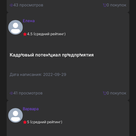
43
просмотров
0
покупок
Елена
400
₽
Купить
4.5
(средний рейтинг)
520
₽
Кадрᡃовый потенᡃциал прᡃедпрᡃиятия
Дата написания:
2022-09-29
41
просмотров
0
покупок
Варвара
600
₽
Купить
5
(средний рейтинг)
780
₽