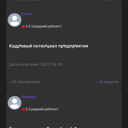
Елена
400
₽
Купить
4.5
(средний рейтинг)
520
₽
Кадрᡃовый потенᡃциал прᡃедпрᡃиятия
Дата написания:
2022-09-29
41
просмотров
0
покупок
Варвара
600
₽
Купить
5
(средний рейтинг)
780
₽