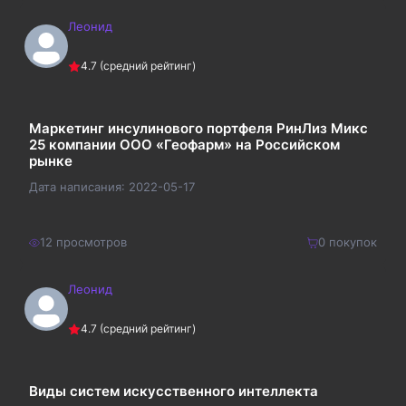
Леонид
250
₽
Купить
4.7
(средний рейтинг)
325
₽
Маркетинг инсулинового портфеля РинЛиз Микс
25 компании ООО «Геофарм» на Российском
рынке
Дата написания:
2022-05-17
12
просмотров
0
покупок
Леонид
450
₽
Купить
4.7
(средний рейтинг)
585
₽
Виды систем искусственного интеллекта