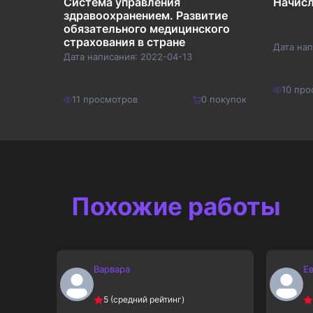
Система управления
Начисл
ия
здравоохранением. Развитие
обязательного медицинского
страхования в стране
Дата на
Дата написания:
2022-04-13
покупок
10
про
11
просмотров
0
покупок
120
₽
600
₽
Купить
156
₽
780
₽
Похожие работы
Варвара
Е
5
(средний рейтинг)