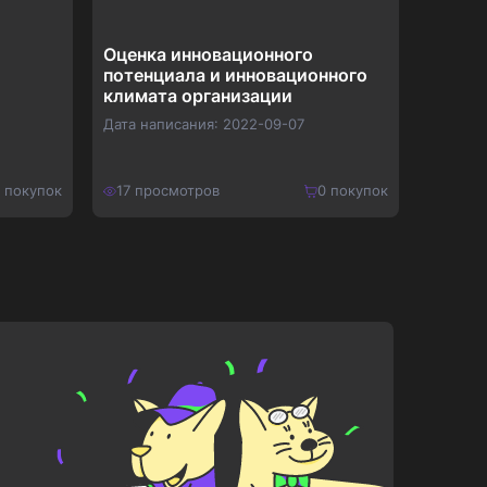
Оценка инновационного
Марке
потенциала и инновационного
компл
климата организации
монит
компа
Дата написания:
2022-09-07
Дата на
покупок
17
просмотров
0
покупок
16
про
650
₽
700
₽
Купить
845
₽
910
₽