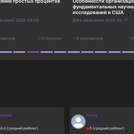
ение простых процентов
Особенности организаци
фундаментальных научн
исследований в США
писания:
2022-04-09
Дата написания:
2022-02-17
смотров
0
покупок
9
просмотров
0
250
₽
Купить
Купить
325
₽
вгений
Ольга
4.4
(средний рейтинг)
5
(средний рейтинг)