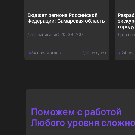
Бюджет региона Российской
Разраб
Федерации: Самарская область
экскур
городу
Дата написания:
2023-02-07
Дата на
покупок
34
просмотров
0
покупок
24
про
650
₽
750
₽
Купить
845
₽
975
₽
Поможем с работой
Любого уровня сложно