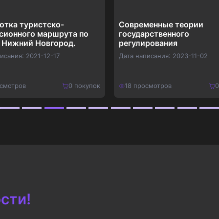
отка туристско-
Современные теории
сионного маршрута по
государственного
 Нижний Новгород.
регулирования
писания:
2021-12-17
Дата написания:
2023-11-02
смотров
0
покупок
18
просмотров
0
490
₽
Купить
Купить
637
₽
сти!