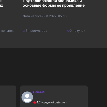
и
Подталкивающая экономика и
Живоп
ых
основные формы ее проявление
Дата написания:
2022-05-18
Дата на
покупок
8
просмотров
0
покупок
7
прос
270
₽
150
₽
Купить
351
₽
195
₽
Даниил
М
4.7
(средний рейтинг)