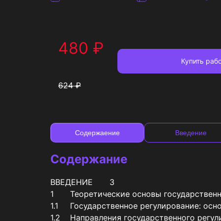
480
₽
Купить
рабо
624
₽
Содержаение
Введение
Содержание
ВВЕДЕНИЕ	3

1	Теоретические основы государственного регулирования экономики	5

1.1	Государственное регулирование: основные цели и методы	5

1.2	Направления государственного регулирования	9
