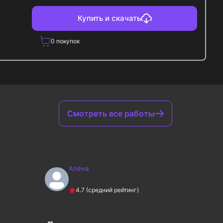
Купить и скачать
0
покупок
Смотреть все работы
Алёна
А
4.7
(средний рейтинг)