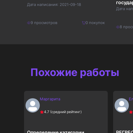
госуда
Дата написания:
2021-09-18
муници
Дата на
Росси
покупок
9
просмотров
0
покупок
8
прос
210
₽
250
₽
Купить
273
₽
325
₽
Похожие работы
Маргарита
Е
4.7
(средний рейтинг)
Определение категории
РЕГРЕ