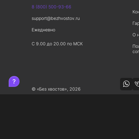
8 (800) 500-93-66
Ко
support@bezhvostov.ru
Га
Ежедневно
О 
С 9.00 до 20.00 по МСК
По
со
© «Без хвостов», 2026
Обнаружили ошибку на сайте —
нажмите здесь
, 