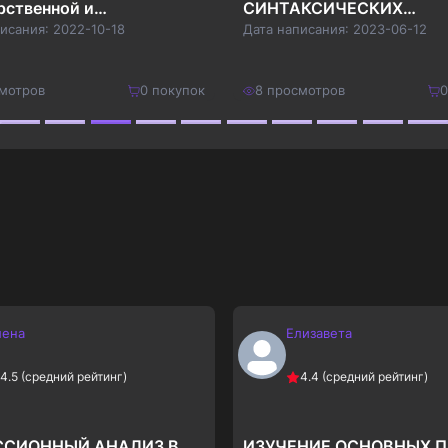
рственной и
СИНТАКСИЧЕСКИХ
пальной статистики в
КОНСТРУКЦИЙ В ДОКУМ
писания:
2022-10-18
Дата написания:
2023-06-12
и
КАК ПРИЗНАК ДЕЛОВОЙ
ДОКУМЕНТАЦИИ
мотров
0
покупок
8
просмотров
0
1600
₽
Купить
Купить
2080
₽
лена
Елизавета
4.5
(средний рейтинг)
4.4
(средний рейтинг)
ССИОННЫЙ АНАЛИЗ В
ИЗУЧЕНИЕ ОСНОВНЫХ 