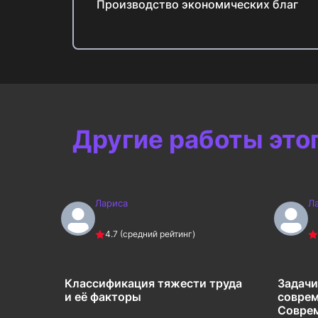
Производство экономических благ
Другие работы это
Лариса
Л
4.7
(средний рейтинг)
вления
Классификация тяжести труда
Задачи
альных
и её факторы
соврем
ований
Соврем