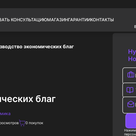
ЗАТЬ КОНСУЛЬТАЦИЮ
МАГАЗИН
ГАРАНТИИ
КОНТАКТЫ
зводство экономических благ
Ну
Но
ческих благ
омика
росмотров
0
покупок
Нажима
персон