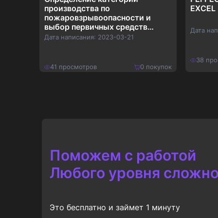
,
производства по
EXCEL 
сти и
пожаровзрывоопасности и
иты
выбор первичных средств
Дата на
пожаротушения
Дата написания:
2023-03-21
38
про
покупок
41
просмотров
0
покупок
180
₽
300
₽
Купить
234
₽
390
₽
Поможем с работой
Любого уровня сложно
Это бесплатно и займет 1 минуту