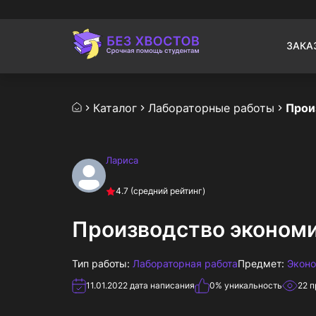
ЗАКА
Каталог
Лабораторные работы
Прои
Лариса
4.7
(средний рейтинг)
Производство экономи
Тип работы:
Лабораторная работа
Предмет:
Экон
11.01.2022
дата написания
0
% уникальность
22
п