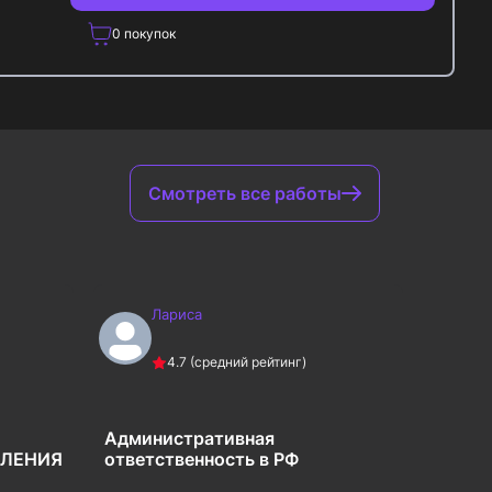
0
покупок
Смотреть все работы
Лариса
Л
4.7
(средний рейтинг)
Административная
Разра
БЛЕНИЯ
ответственность в РФ
мобил
арбит