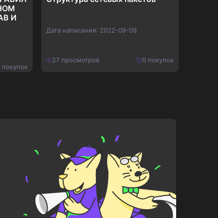
НОМ
узла 
AB И
Дата написания:
2022-09-09
Дата на
27
просмотров
0
покупок
26
про
покупок
400
₽
190
₽
Купить
520
₽
247
₽