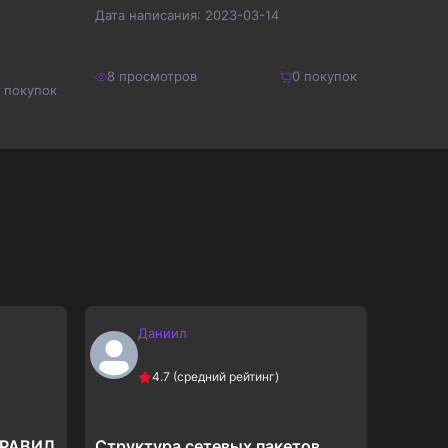
испол
Дата написания:
2023-03-14
ЕНТАХ
искусс
Дата на
Выявл
автом
8
просмотров
0
покупок
генер
покупок
8
прос
200
₽
210
₽
Купить
260
₽
273
₽
Даниил
А
4.7
(средний рейтинг)
ПРАВИЛ
Структура сетевых пакетов
Расче