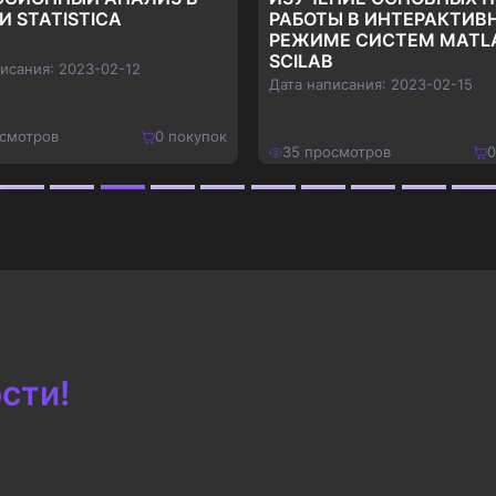
И STATISTICA
РАБОТЫ В ИНТЕРАКТИВ
РЕЖИМЕ СИСТЕМ MATL
SCILAB
писания:
2023-02-12
Дата написания:
2023-02-15
смотров
0
покупок
35
просмотров
0
150
₽
Купить
Купить
195
₽
сти!