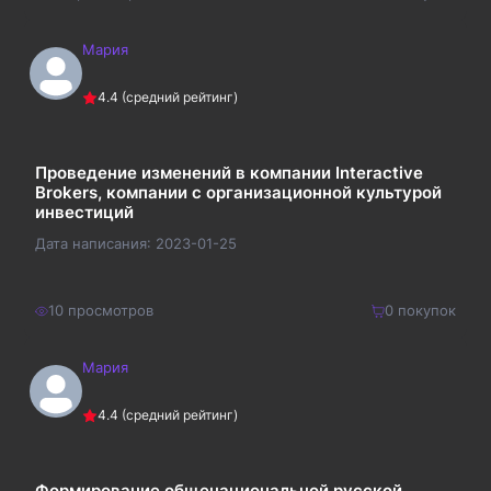
Мария
220
₽
Купить
4.4
(средний рейтинг)
286
₽
Проведение изменений в компании Interactive
Brokers, компании с организационной культурой
инвестиций
Дата написания:
2023-01-25
10
просмотров
0
покупок
Мария
80
₽
Купить
4.4
(средний рейтинг)
104
₽
Формирование общенациональной русской