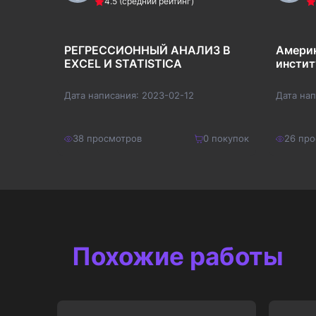
4.5
(средний рейтинг)
РЕГРЕССИОННЫЙ АНАЛИЗ В
Амери
EXCEL И STATISTICA
инсти
Дата написания:
2023-02-12
Дата на
покупок
38
просмотров
0
покупок
26
про
180
₽
200
₽
Купить
234
₽
260
₽
Похожие работы