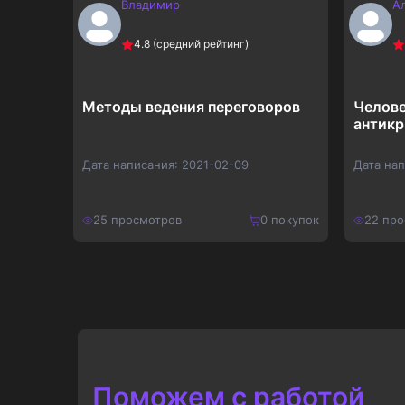
Владимир
А
4.8
(средний рейтинг)
 и
Методы ведения переговоров
Челове
антикр
Дата написания:
2021-02-09
Дата на
покупок
25
просмотров
0
покупок
22
про
150
₽
100
₽
Купить
195
₽
130
₽
Поможем с работой