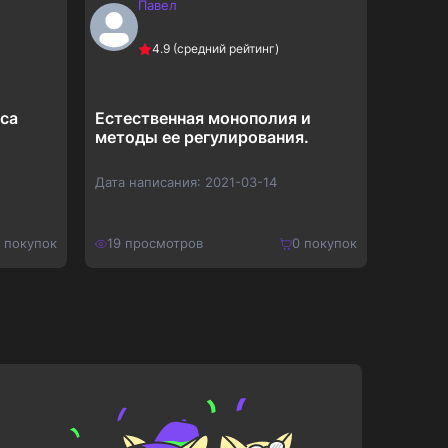
Павел
Д
4.9
(средний рейтинг)
са
Естественная монополия и
Формы
методы ее регулирования.
Дата написания:
2021-03-14
Дата на
покупок
19
просмотров
0
покупок
19
про
150
₽
120
₽
Купить
195
₽
156
₽