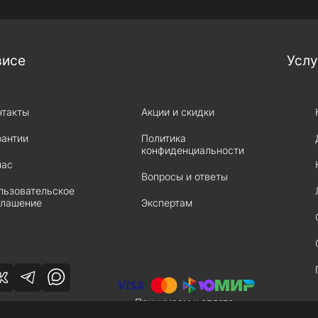
висе
Услу
нтакты
Акции и скидки
рантии
Политика
конфиденциальности
нас
Вопросы и ответы
льзовательское
глашение
Экспертам
Принимаем к оплате