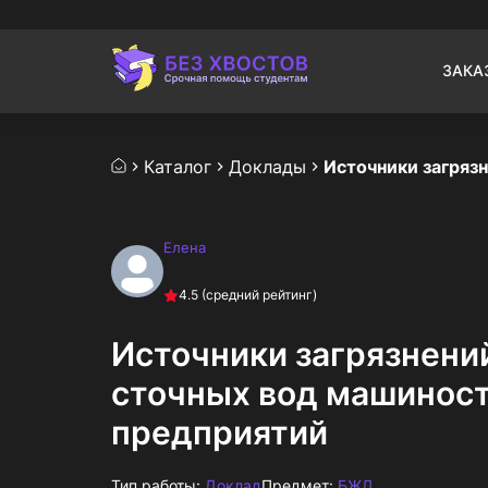
ЗАКА
Каталог
Доклады
Елена
4.5
(средний рейтинг)
Источники загрязнени
сточных вод машинос
предприятий
Тип работы:
Доклад
Предмет:
БЖД