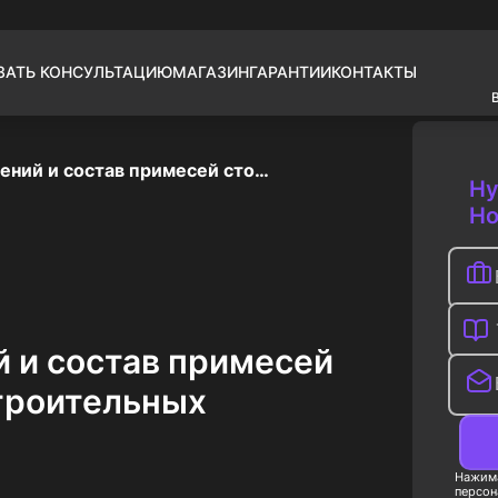
ЗАТЬ КОНСУЛЬТАЦИЮ
МАГАЗИН
ГАРАНТИИ
КОНТАКТЫ
Источники загрязнений и состав примесей сточных вод машиностроительных предприятий
Ну
Но
й и состав примесей
троительных
Нажима
персон