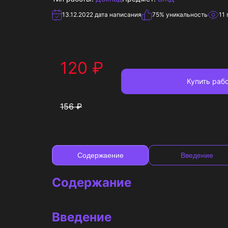
13.12.2022
дата написания
75
% уникальность
11
120
₽
Купить
рабо
156
₽
Содержаение
Введение
Содержание
Введение