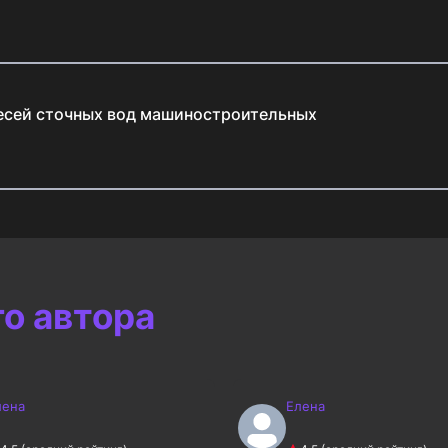
месей сточных вод машиностроительных
го автора
лена
Елена