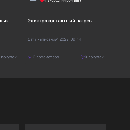
4.5
(средний рейтинг)
нных
Электроконтактный нагрев
«Кате
«дете
Дата написания:
2022-09-14
Дата на
покупок
16
просмотров
0
покупок
14
про
200
₽
150
₽
Купить
260
₽
195
₽