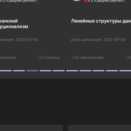
4.5
(средний рейтинг)
4.5
(средний рейтинг)
канский
Линейные структуры да
туционализм
писания:
2023-04-03
Дата написания:
2022-09-04
смотров
0
покупок
22
просмотров
0
450
₽
Купить
Купить
585
₽