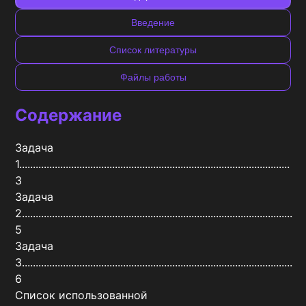
Введение
Список литературы
Файлы работы
Содержание
Задача 
1...................................................................................................	
3

Задача 
2...................................................................................................	
5

Задача 
3...................................................................................................	
6

Список использованной 