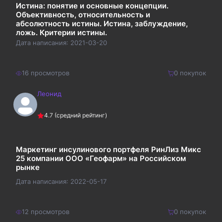
Истина: понятие и основные концепции.
Объективность, относительность и
абсолютность истины. Истина, заблуждение,
ложь. Критерии истины.
Дата написания:
2021-03-20
16
просмотров
0
покупок
Леонид
250
₽
Купить
4.7
(средний рейтинг)
325
₽
Маркетинг инсулинового портфеля РинЛиз Микс
25 компании ООО «Геофарм» на Российском
рынке
Дата написания:
2022-05-17
12
просмотров
0
покупок