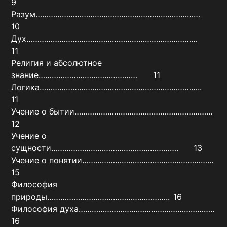
9

Разум…………………………………………………………………	
10

Дух……………………………………………………………………	
11

Религия и абсолютное 
знание………………………………………	11

Логика………………………………………………………………..	
11

Учение о бытии……………………………………………………...	
12

Учение о 
сущности………………………………………………….	13

Учение о понятии…………………………………………………...	
15

Философия 
природы………………………………………………..	16

Философия духа……………………………………………………..	
16
