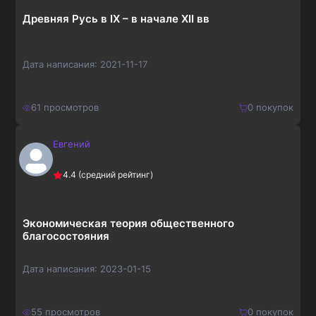
Древняя Русь в IX – в начале XII вв
Дата написания:
2021-11-17
61
просмотров
0
покупок
Евгений
210
₽
Купить
4.4
(средний рейтинг)
273
₽
Экономическая теория общественного
благосостояния
Дата написания:
2023-01-15
55
просмотров
0
покупок