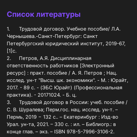
Список литературы
1.	Трудовой договор. Учебное пособие/ Л.А. 
Чернышева.-Санкт-Петербург: Санкт 
Петербургский юридический институт, 2019-67,
[1]c.

2.	Петров, А.Я. Дисциплинарная 
ответственность работников [Электронный 
ресурс] : практ. пособие / А. Я. Петров ; Нац. 
исслед. ун-т "Высш. шк. экономики". - М. : Юрайт, 
2017. - 89 с. - (ЭБС Юрайт) (Профессиональная 
практика). - 20171024. - Б. ц. 

3.	Трудовой договор в России: учеб. пособие / 
С. В. Шуралева; Перм.гос. нац. исслед. ун-т. – 
Пермь, 2019 − 132 с.. – Екатеринбург : Изд-во 
Урал. ун-та, 2021. – 330 с. : ил. – Библиогр.: в 
конце глав. – экз. – ISBN 978-5-7996-3106-2.