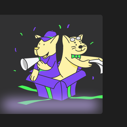
Купить
195
₽
156
₽