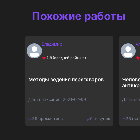
364
₽
Похожие работы
Владимир
А
4.8
(средний рейтинг)
 и
Методы ведения переговоров
Челове
антикр
Дата написания:
2021-02-09
Дата на
покупок
26
просмотров
0
покупок
23
про
150
₽
100
₽