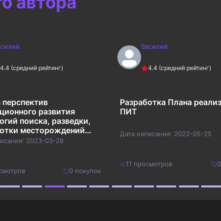
го автора
асилий
Василий
4.4
(средний рейтинг)
4.4
(средний рейтинг)
 перспектив
Разработка Плана реали
ционного развития
ПИТ
огий поиска, разведки,
ботки месторождений
Дата написания:
2022-05-25
ых ископаемых и их
писания:
2023-03-28
 в России
11
просмотров
0
смотров
0
покупок
250
₽
Купить
Купить
325
₽