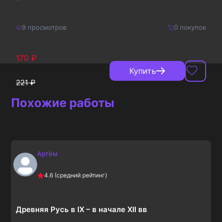
9
просмотров
0
покупок
170
₽
Купить
221
₽
Похожие работы
Артём
4.6
(средний рейтинг)
Древняя Русь в IX – в начале XII вв