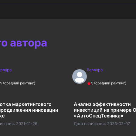
го автора
арвара
Варвара
5
(средний рейтинг)
5
(средний рейтинг)
отка маркетингового
Анализ эффективности
продвижения инновации
инвестиций на примере 
ке
«АвтоСпецТехника»
писания:
2021-11-26
Дата написания:
2023-02-07