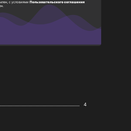
млен, с условиями
Пользовательского соглашения
ен.
........................................	4
