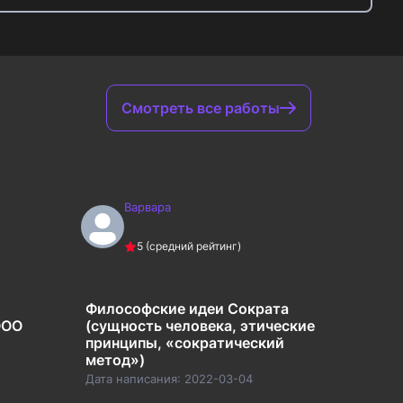
Смотреть все работы
Варвара
В
5
(средний рейтинг)
Философские идеи Сократа
Анали
ООО
(сущность человека, этические
подхо
принципы, «сократический
обучен
метод»)
новые
Дата написания:
2022-03-04
Дата на