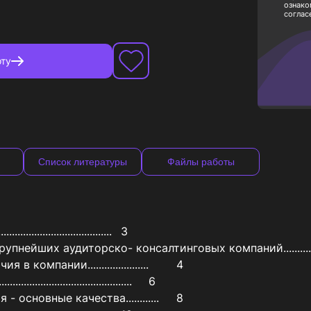
ознако
соглас
ту
Список литературы
Файлы работы
...................................	3

торско- консалтинговых компаний......................................
мпании......................	4

................................	6

новные качества............	8
