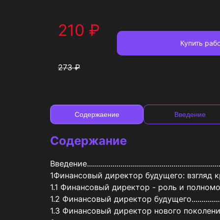
210
₽
Купить
рабо
273
₽
Содержаение
Введение
Содержание
Введение.........................................................................
1Финансовый директор будущего: взгляд крупнейших ауди
1.1 Финансовый директор - роль и полномочия в ко
1.2 Финансовый директор будущего..............................
1.3 Финансовый директор нового поколения - ос