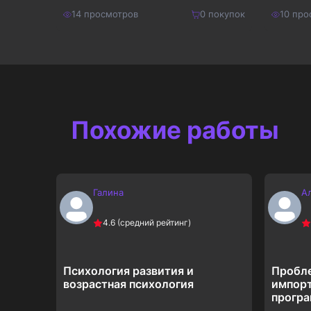
покупок
14
просмотров
0
покупок
10
про
100
₽
200
₽
Купить
130
₽
260
₽
Похожие работы
Галина
А
4.6
(средний рейтинг)
Психология развития и
Пробле
тояния
возрастная психология
импор
програ