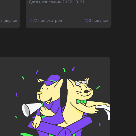
Дата написания:
2022-10-21
Дата на
покупок
27
просмотров
0
покупок
20
про
150
₽
280
₽
Купить
195
₽
364
₽