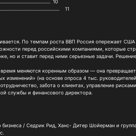
...................................	10

Список использованных источников..............................................................	11
ивается. По темпам роста ВВП Россия опережает США 
можности перед российскими компаниями, которые стр
ке, но и ставит перед ними серьезные задачи. Решение


время меняются коренным образом — она превращается
мых изменений» (на основе опроса 4 тыс. руководителе
отрудничество, забота о клиентах, управление рисками
вой службы и финансового директора.
.
