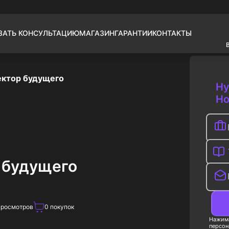
ЗАТЬ КОНСУЛЬТАЦИЮ
МАГАЗИН
ГАРАНТИИ
КОНТАКТЫ
ектор будущего
Ну
Но
 будущего
росмотров
0
покупок
Нажима
персон