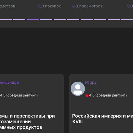
смотров
0
покупок
8
просмотров
0
450
₽
Купить
Купить
585
₽
лександра
Игорь
4.5
(средний рейтинг)
4.5
(средний рейтинг)
мы и перспективы при
Российская империя и ми
тозамещении
XVIII
ммных продуктов