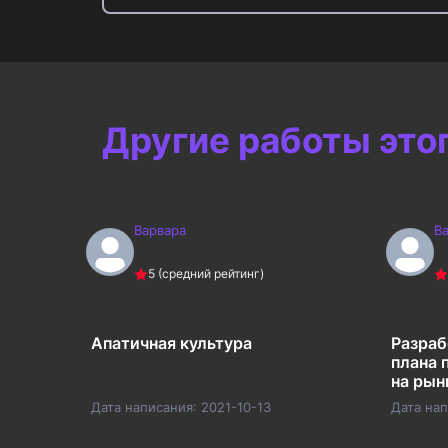
Другие работы это
Варвара
В
5
(средний рейтинг)
И
Апатичная культура
Разраб
РСТВА
плана 
на рын
Дата написания:
2021-10-13
Дата на