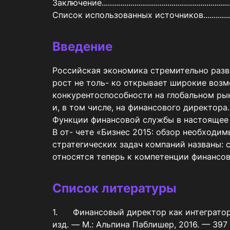
Заключение.....................................................................
Введение
Российская экономика стремительно разв
рост не толь- ко открывает широкие воз
конкурентоспособности на глобальном рын
и, в том числе, на финансового директора. 
Функции финансовой службы в настоящее 
В от- чете «Бизнес 2015: обзор необходи
стратегических задач компаний названы: с
относятся теперь к компетенции финансо
Список литературы
1.	Финансовый директор как интегратор бизнеса / Седрик Рид, Ханс- Дитер Шойерман и группа mySAP ERP Financials ; Пер. с англ. — 5-е 
изд. — М.: Альпина Паблишер, 2016. — 397 с