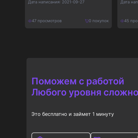
Дата написания:
2021-09-27
Дата на
покупок
47
просмотров
0
покупок
45
про
210
₽
300
₽
Купить
273
₽
390
₽
Поможем с работой
Любого уровня сложно
Это бесплатно и займет 1 минуту