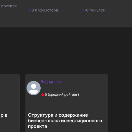
покупок
8
просмотров
0
покупок
8
прос
140
₽
300
₽
Купить
182
₽
390
₽
Владислав
В
5
(средний рейтинг)
р в
Структура и содержание
Психо
бизнес-плана инвестиционного
научна
проекта
практи
свойст