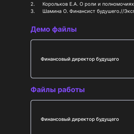
2.	Корольков Е.А. О роли и полномочиях финансового директора в компании //Вестник молодежной науки// -№ 5. -2016- с.21

3.	Шамина О. Финансист будушего.//Экс
Демо файлы
Финансовый директор будущего
Файлы работы
Финансовый директор будущего